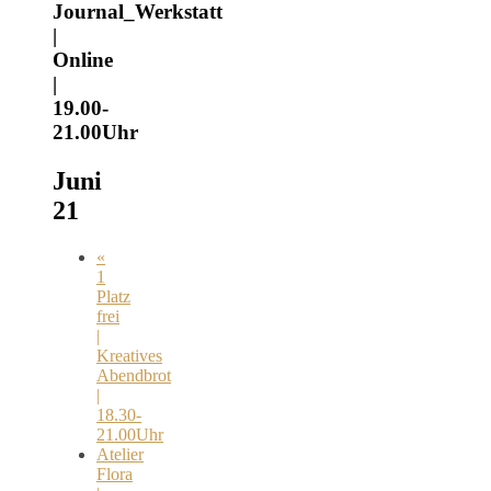
Journal_Werkstatt
|
Online
|
19.00-
21.00Uhr
Juni
21
«
1
Platz
frei
|
Kreatives
Abendbrot
|
18.30-
21.00Uhr
Atelier
Flora