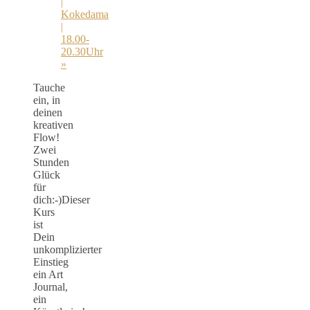
|
Kokedama
|
18.00-
20.30Uhr
»
Tauche
ein, in
deinen
kreativen
Flow!
Zwei
Stunden
Glück
für
dich:-)Dieser
Kurs
ist
Dein
unkomplizierter
Einstieg
ein Art
Journal,
ein