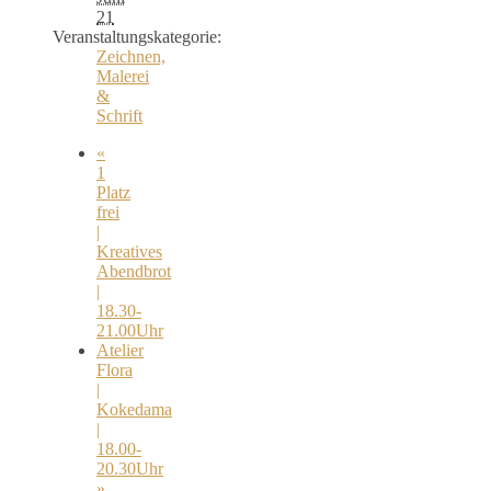
21
Veranstaltungskategorie:
Zeichnen,
Malerei
&
Schrift
«
1
Platz
frei
|
Kreatives
Abendbrot
|
18.30-
21.00Uhr
Atelier
Flora
|
Kokedama
|
18.00-
20.30Uhr
»