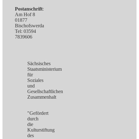
Postanschrift
:
Am Hof 8
01877
Bischofswerda
Tel: 03594
7839606
Sächsisches
Staatsministerium
für
Soziales
und
Gesellschaftlichen
Zusammenhalt
"Gefördert
durch
die
Kulturstiftung
des