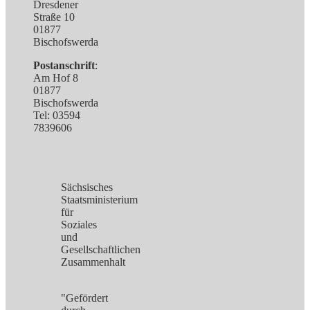
Dresdener
Straße 10
01877
Bischofswerda
Postanschrift
:
Am Hof 8
01877
Bischofswerda
Tel: 03594
7839606
Sächsisches
Staatsministerium
für
Soziales
und
Gesellschaftlichen
Zusammenhalt
"Gefördert