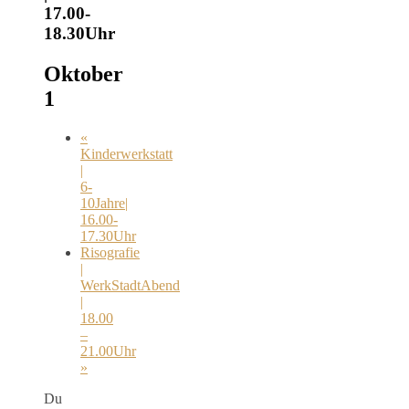
17.00-
18.30Uhr
Oktober
1
«
Kinderwerkstatt
|
6-
10Jahre|
16.00-
17.30Uhr
Risografie
|
WerkStadtAbend
|
18.00
–
21.00Uhr
»
Du