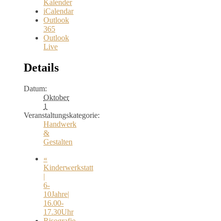
Kalender
iCalendar
Outlook
365
Outlook
Live
Details
Datum:
Oktober
1
Veranstaltungskategorie:
Handwerk
&
Gestalten
«
Kinderwerkstatt
|
6-
10Jahre|
16.00-
17.30Uhr
Risografie