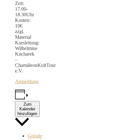
Zeit:
17.00-
18.30Uhr
Kosten:
10€
zzgl.
Material
Kursleitung:
Wilhelmine
Kucharek
–
ChamäleonKultTour
e.V.
Anmeldung
Zum
Kalender
hinzufügen
Google