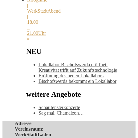
|
WerkStadtAbend
|
18.00
–
21.00Uhr
»
NEU
Lokallabor Bischofswerda eröffnet:
Kreativität trifft auf Zukunftstechnologie
Eröffnung des neuen Lokallabors
Bischofswerda bekommt ein Lokallabor
weitere Angebote
Schaufensterkonzerte
Sag mal, Chamäleon…
Adresse
Vereinsraum
:
WerkStadtLaden