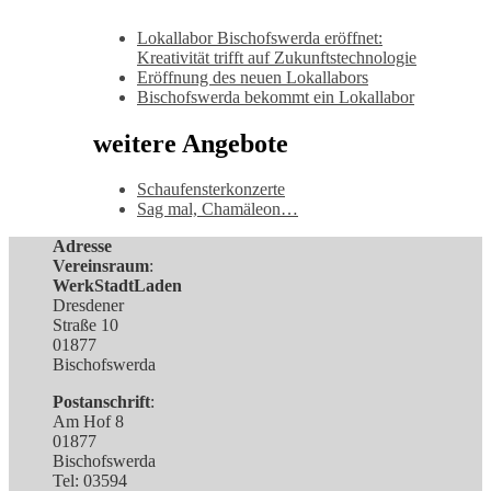
Lokallabor Bischofswerda eröffnet:
Kreativität trifft auf Zukunftstechnologie
Eröffnung des neuen Lokallabors
Bischofswerda bekommt ein Lokallabor
weitere Angebote
Schaufensterkonzerte
Sag mal, Chamäleon…
Adresse
Vereinsraum
:
WerkStadtLaden
Dresdener
Straße 10
01877
Bischofswerda
Postanschrift
:
Am Hof 8
01877
Bischofswerda
Tel: 03594