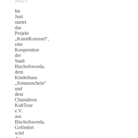
2022
/
Im
Juni
startet
das
Projekt
„KunstKarussel“,
eine
Kooperation
der
Stadt
Bischofswerda,
dem
Kinderhaus
„Sonnenschein“
und
dem
Chamäleon
KultTour
e.V.
aus
Bischofswerda.
Gefördert
wird