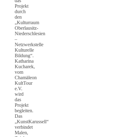
das
Projekt
durch
den
„Kulturraum
Oberlausitz-
Niederschlesien
–
Netzwerkstelle
Kulturelle
Bildung“.
Katharina
Kucharek,
vom
Chamäleon
KultTour
e.V.
wird
das
Projekt
begleiten.
Das
„KunstKarussell“
verbindet
Malen,