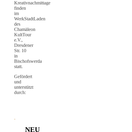
Kreativnachmittage
finden
im
WerkStadtLaden
des
Chamäleon
KultTour
e.V.,
Dresdener
Str. 10
in
Bischofswerda
statt.
Gefördert
und
unterstützt
durch:
NEU